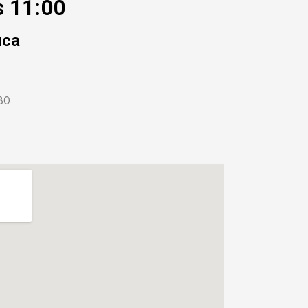
s 11:00
ica
30